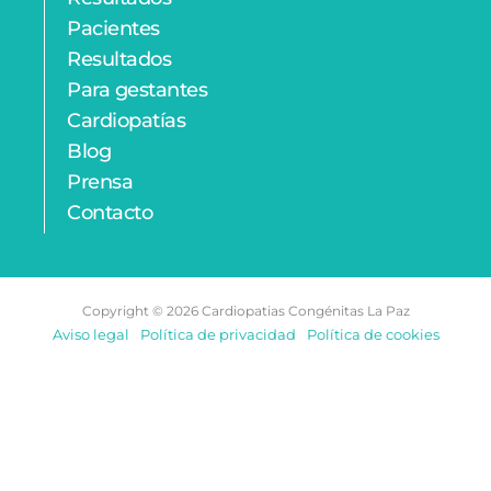
e
t
Pacientes
r
-
Resultados
a
Para gestantes
l
Cardiopatías
t
Blog
Prensa
Contacto
Copyright © 2026 Cardiopatias Congénitas La Paz
Aviso legal
Política de privacidad
Política de cookies