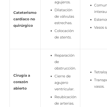
agujeros.
Comuni
Dilatación
interau
Cateterismo
de válvulas
cardíaco no
Estenos
estrechas.
quirúrgico
Vasos 
Colocación
de
stents
.
Reparación
de
obstrucción.
Tetralo
Cirugía a
Cierre de
Transp
corazón
agujero
vasos.
abierto
ventricular.
Reubicación
de arterias.