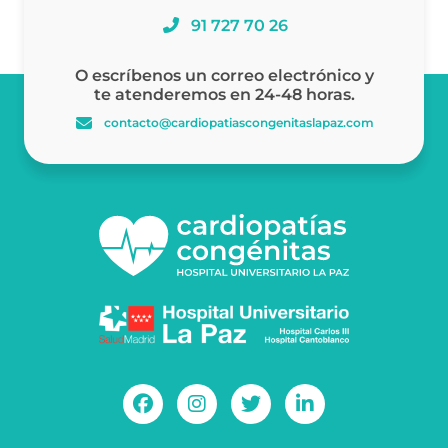
91 727 70 26
O escríbenos un correo electrónico y
te atenderemos en 24-48 horas.
contacto@cardiopatiascongenitaslapaz.com
F
I
T
L
a
n
w
i
c
s
i
n