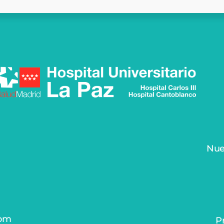
Nue
com
P