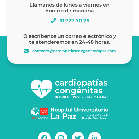
Llámanos de lunes a viernes en
horario de mañana
91 727 70 26
O escríbenos un correo electrónico y
te atenderemos en 24-48 horas.
contacto@cardiopatiascongenitaslapaz.com
F
I
T
L