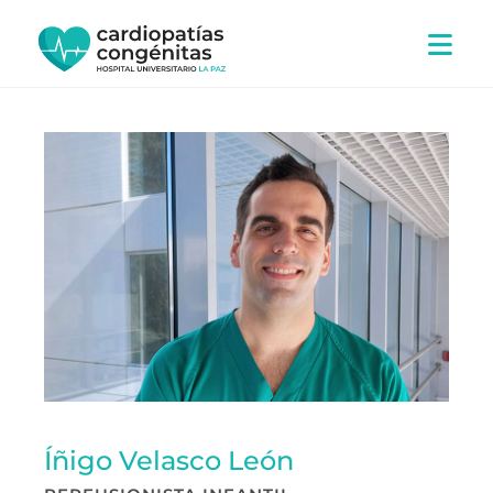
Ir
al
contenido
Íñigo Velasco León